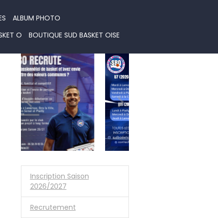
ES
ALBUM PHOTO
SKET O
BOUTIQUE SUD BASKET OISE
Inscription Saison
2026/2027
Recrutement