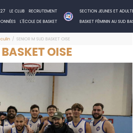
027
LE CLUB
RECRUTEMENT
SECTION JEUNES ET ADULT
DONNÉES
L'ÉCOLE DE BASKET
BASKET FÉMININ AU SUD BA
culin
SENIOR M SUD BASKET OISE
 BASKET OISE