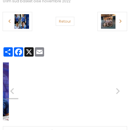
U11m sud basket oise novembre 2022
Retour
Partager
Facebook
X
Email