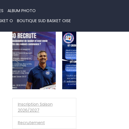
ES
ALBUM PHOTO
SKET O
BOUTIQUE SUD BASKET OISE
Inscription Saison
2026/2027
Recrutement