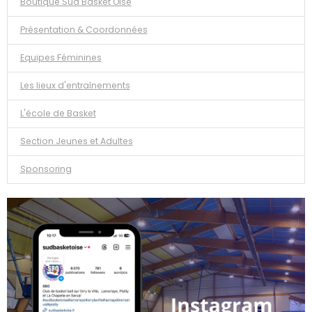
Boutique Sud Basket Oise
Présentation & Coordonnées
Equipes Féminines
Les lieux d'entraînements
L'école de Basket
Section Jeunes et Adultes
Sponsoring