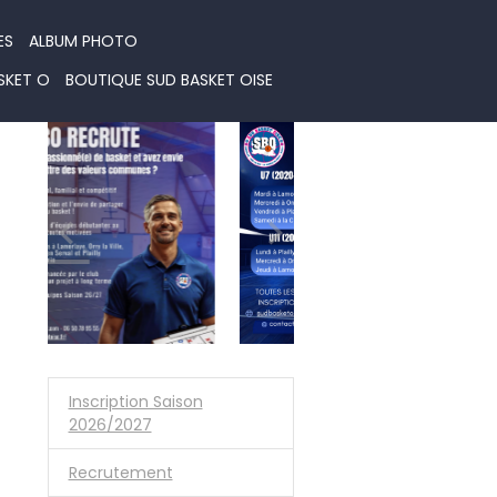
ES
ALBUM PHOTO
SKET O
BOUTIQUE SUD BASKET OISE
Inscription Saison
2026/2027
Recrutement